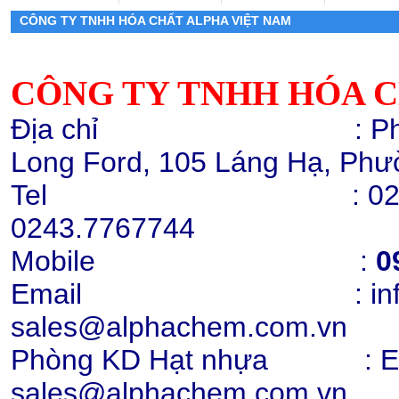
CÔNG TY TNHH HÓA CHẤT ALPHA VIỆT NAM
CÔNG TY TNHH HÓA C
Địa chỉ : Phòng 503,
Hạt nhựa PP K8009
Long Ford, 105 Láng Hạ, Phư
Chi tiết
Mua hàng
Tel : 0243.776772
0243.7767744
Mobile
:
0
Email : info@alph
Hạt nhựa PC 2407, 2807, 2858,
sales@alphachem.com.
trong suốt
Chi tiết
Mua hàng
Phòng KD Hạt nhựa : Ext:
sales@alphachem.com.vn