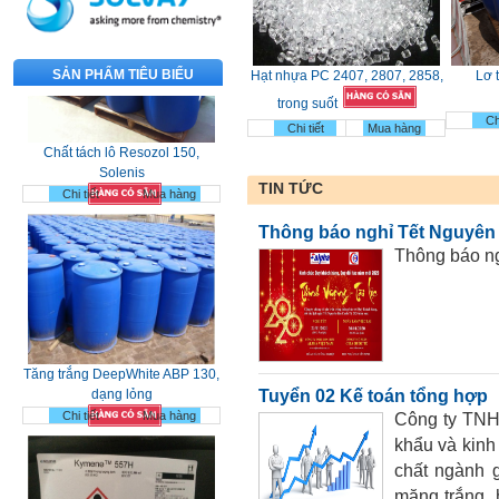
SẢN PHẨM TIÊU BIỂU
Hạt nhựa PC 2407, 2807, 2858,
Lơ t
trong suốt
Chất tách lô Resozol 150,
Chi
Solenis
Chi tiết
Mua hàng
Chi tiết
Mua hàng
TIN TỨC
Thông báo nghỉ Tết Nguyên
Thông báo n
Tăng trắng DeepWhite ABP 130,
dạng lỏng
Chi tiết
Mua hàng
Tuyển 02 Kế toán tổng hợp
Công ty TNH
khẩu và kinh
chất ngành g
măng trắng, 