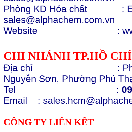
Phòng KD Hóa chất :
E
sales@alphachem.com.vn
Website : www.alp
Hạt nhựa PC 2407, 2807
010131 (trắng điện)
Chi tiết
Mua hàng
CHI NHÁNH TP.HỒ CH
Địa chỉ : Phòng 1405
Nguyễn Sơn, Phường Phú Thạ
Tel :
09
Hạt nhựa ABS GP22
Email
: sales.hcm@alphach
Chi tiết
Mua hàng
CÔNG TY LIÊN KẾT