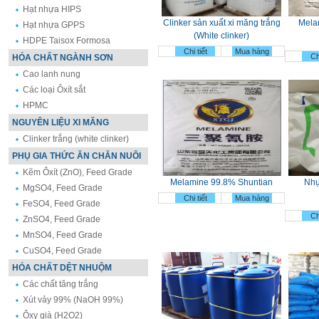
Hạt nhựa HIPS
Clinker sản xuất xi măng trắng
Mela
Hạt nhựa GPPS
(White clinker)
HDPE Taisox Formosa
Chi tiết
Mua hàng
Chi
HÓA CHẤT NGÀNH SƠN
Cao lanh nung
Các loại Ôxít sắt
HPMC
NGUYÊN LIỆU XI MĂNG
Clinker trắng (white clinker)
PHỤ GIA THỨC ĂN CHĂN NUÔI
Kẽm Ôxít (ZnO), Feed Grade
Melamine 99.8% Shuntian
Nhự
MgSO4, Feed Grade
Chi tiết
Mua hàng
FeSO4, Feed Grade
Chi
ZnSO4, Feed Grade
MnSO4, Feed Grade
CuSO4, Feed Grade
HÓA CHẤT DỆT NHUỘM
Các chất tăng trắng
Xút vảy 99% (NaOH 99%)
Ôxy già (H2O2)