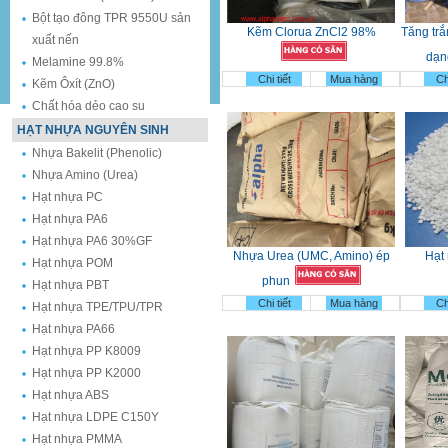
Bột tạo đông TPR 9550U sản
Kẽm Clorua ZnCl2 98%
Tăng tr
xuất nến
dạn
Melamine 99.8%
Chi tiết
Mua hàng
Chi
Kẽm Ôxít (ZnO)
Chất hóa dẻo cao su
HẠT NHỰA NGUYÊN SINH
Nhựa Bakelit (Phenolic)
Nhựa Amino (Urea)
Hạt nhựa PC
Hạt nhựa PA6
Hạt nhựa PA6 30%GF
Nhựa Urea (UMC, Amino) ép
Hạt 
Hạt nhựa POM
phun
Hạt nhựa PBT
Chi tiết
Mua hàng
Chi
Hạt nhựa TPE/TPU/TPR
Hạt nhựa PA66
Hạt nhựa PP K8009
Hạt nhựa PP K2000
Hạt nhựa ABS
Hạt nhựa LDPE C150Y
Hạt nhựa PMMA