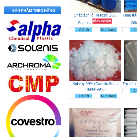
SẢN PHẨM THEO HÃNG
Chất tách lô Resozol 150,
Tăng trắ
Solenis
20k
Chi tiết
Mua hàng
Chi
Xút vảy 99% (Caustic Soda
Trợ bảo 
Flakes 99%)
Chi
Chi tiết
Mua hàng