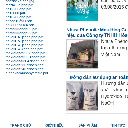
cán bộ CNV c
coazncl2alpha.jpg
đứng
tdszncl2alpha.pdf
03/08/2016 đ
pc1220ueng.pdf
Chi tiết
Mua hàng
pc1100u.pdf
pc1070ueng.pdf
absag15átds.pdf
ppk8009tdsen.pdf
absterlurangp35.pdf
Nhựa Phenolic Moulding Co
absterlurangp22.pdf
hiệu của Công ty TNHH Hóa 
bakelit161jcoaalpha.pdf
Nhựa Phenol
bakelit151jcoaalpha.pdf
bakelit141jcoaalpha.pdf
logo thương
bakelit141coaalpha.pdf
makrolonet3117isoen.pdf
Việt Nam
Nhựa Phenolic 141J (Bakelit) ép
makrolonet3113isoen.pdf
phun
makrolonal2647isoen.pdf
makrolon2807isoen.pdf
Chi tiết
Mua hàng
makrolon2407isoen.pdf
alphavncompanyprofile.pdf
Hướng dẫn sử dụng an toàn 
Hướng dẫn s
xuất Nhận 
Hydroxide T
NaOH
Melamine 99.8%, Yulong
Chi tiết
Mua hàng
TRANG CHỦ
GIỚI THIỆU
SẢN PHẨM
TIN TỨC