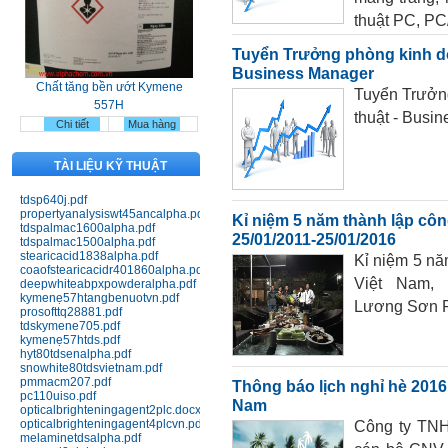
thuật PC, PC
Chất tăng bền ướt Kymene
Tuyển Trưởng phòng kinh do
557H
Business Manager
Chi tiết
Mua hàng
Tuyển Trưởng
thuật - Busi
TÀI LIỆU KỸ THUẬT
tdsp640j.pdf
propertyanalysiswt45ancalpha.pdf
Kỉ niệm 5 năm thành lập cô
tdspalmac1600alpha.pdf
25/01/2011-25/01/2016
tdspalmac1500alpha.pdf
Nhựa Bakelit 141; 141J black;
stearicacid1838alpha.pdf
Kỉ niệm 5 nă
151J black; 151J red
coaofstearicacidr401860alpha.pdf
Việt Nam, 2
Chi tiết
Mua hàng
deepwhiteabpxpowderalpha.pdf
kymenẹ57htangbenuotvn.pdf
Lương Sơn R
prosofttq28881.pdf
tdskymene705.pdf
kymenẹ57htds.pdf
hyt80tdsenalpha.pdf
snowhite80tdsvietnam.pdf
pmmacm207.pdf
Thông báo lịch nghỉ hè 201
pc110uiso.pdf
Nam
opticalbrighteningagent2plc.docx
opticalbrighteningagent4plcvn.pdf
Công ty TNH
melaminetdsalpha.pdf
Nhựa Phenolic 141 (Bakelit) ép