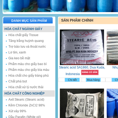
SẢN PHẨM CHÍNH
DANH MỤC SẢN PHẨM
HÓA CHẤT NGÀNH GIẤY
Hóa chất giấy Tissue
Tăng trắng huỳnh quang
Trợ bảo lưu và thoát nước
Lơ tím, xanh
Gia keo bề mặt
Phẩm màu cho giấy bao bì
Stearic acid SA1860, Dua Kuda,
Nhự
Phẩm màu cho giấy bìa màu
Indonesia
Hóa chất cho giấy tráng phủ
Chi tiết
Mua hàng
Chi
Chất phá bọt
Hóa chất xử lý nước thải
HÓA CHẤT CÔNG NGHIỆP
Axít Stearic (Stearic acid)
Kẽm Chloride ZnCl2 98%
Xút vảy 99%
Dầu Parafin (White oil)