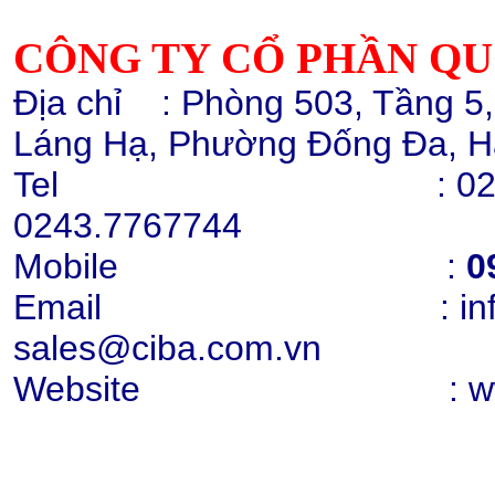
CÔNG TY CỔ PHẦN Q
Cao lanh nung Snowhite 80
Địa chỉ
: Phòng 503, Tầng 5
Chi tiết
Mua hàng
Láng Hạ, Phường Đống Đa, H
Tel :
02
0243.7767744
Mobile :
0
Cao lanh nung
Email : info@cib
Chi tiết
Mua hàng
sales@ciba.com.vn
Website : www.ci
Tăng trắng bột Tinopal ABP-Xhc,