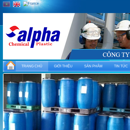
TRANG CHỦ
GIỚI THIỆU
SẢN PHẨM
TIN TỨC