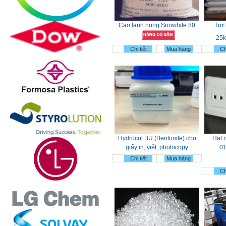
Cao lanh nung Snowhite 80
Trợ 
25k
Chi tiết
Mua hàng
Chi
Hydrocol BU (Bentonite) cho
Hạt 
giấy in, viết, photocopy
01
Chi tiết
Mua hàng
Chi