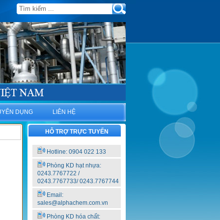
UYỂN DỤNG
LIÊN HỆ
HỖ TRỢ TRỰC TUYẾN
Hotline: 0904 022 133
Phòng KD hạt nhựa:
0243.7767722 /
0243.7767733/ 0243.7767744
Email:
sales@alphachem.com.vn
Phòng KD hóa chất: