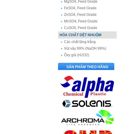
MgSO4, Feed Grade
FeSO4, Feed Grade
ZnSO4, Feed Grade
MnSO4, Feed Grade
CuSO4, Feed Grade
HÓA CHẤT DỆT NHUỘM
Các chất tăng trắng
Xút vảy 99% (NaOH 99%)
Ôxy già (H2O2)
SẢN PHẨM THEO HÃNG