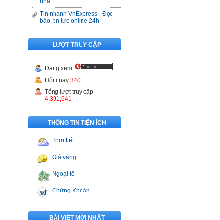
nhà
Tin nhanh VnExpress - Đọc
báo, tin tức online 24h
LƯỢT TRUY CẬP
Đang xem
Hôm nay
340
Tổng lượt truy cập
4,391,641
THÔNG TIN TIỆN ÍCH
Thời tiết
Giá vàng
Ngoại tệ
Chứng Khoán
BÀI VIẾT MỚI NHẤT