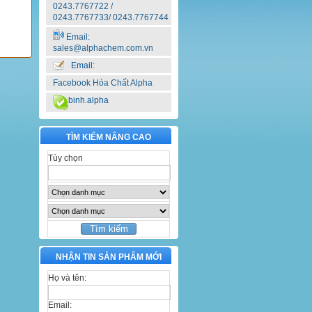
0243.7767722 /
0243.7767733/ 0243.7767744
Email:
sales@alphachem.com.vn
Email:
Facebook Hóa Chất Alpha
binh.alpha
TÌM KIẾM NÂNG CAO
Tùy chọn
NHẬN TIN SẢN PHẨM MỚI
Họ và tên:
Email: