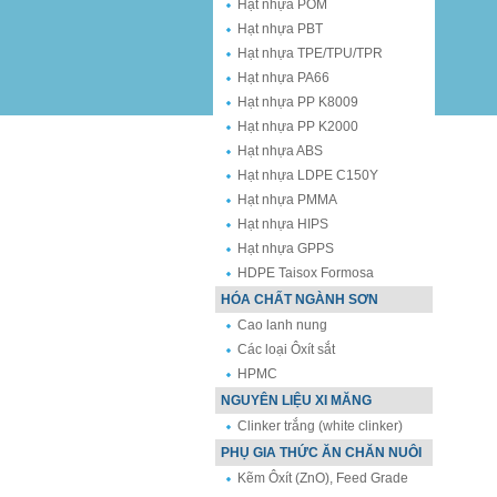
Hạt nhựa POM
Hạt nhựa PBT
Hạt nhựa TPE/TPU/TPR
Hạt nhựa PA66
Hạt nhựa PP K8009
Hạt nhựa PP K2000
Hạt nhựa ABS
Hạt nhựa LDPE C150Y
Hạt nhựa PMMA
Hạt nhựa HIPS
Hạt nhựa GPPS
HDPE Taisox Formosa
HÓA CHẤT NGÀNH SƠN
Cao lanh nung
Các loại Ôxít sắt
HPMC
NGUYÊN LIỆU XI MĂNG
Clinker trắng (white clinker)
PHỤ GIA THỨC ĂN CHĂN NUÔI
Kẽm Ôxít (ZnO), Feed Grade