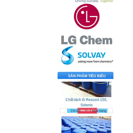
SẢN PHẨM TIÊU BIỂU
Chất tách lô Resozol 150,
Solenis
Chi tiết
Mua hàng