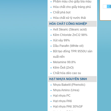
Phẩm màu cho giấy bìa màu
C
Hóa chất cho giấy tráng phủ
Chất phá bọt
Hóa chất xử lý nước thải
HÓA CHẤT CÔNG NGHIỆP
Axít Stearic (Stearic acid)
Kẽm Chloride ZnCl2 98%
Xút vảy 99%
Dầu Parafin (White oil)
Bột tạo đông TPR 9550U sản
xuất nến
Melamine 99.8%
Kẽm Ôxít (ZnO)
Chất hóa dẻo cao su
HẠT NHỰA NGUYÊN SINH
Nhựa Bakelit (Phenolic)
Nhựa Amino (Urea)
Hạt nhựa PC
Hạt nhựa PA6
Hạt nhựa PA6 30%GF