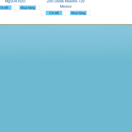
MgSO4.H2O
Zinc Oxide Maximo 720
Mexico
hi tiết
Mua hàng
Chi tiết
Mua hàng