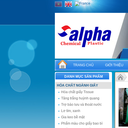
TRANG CHỦ
GIỚI THIỆU
DANH MỤC SẢN PHẨM
HÓA CHẤT NGÀNH GIẤY
Hóa chất giấy Tissue
Tăng trắng huỳnh quang
Trợ bảo lưu và thoát nước
Lơ tím, xanh
Gia keo bề mặt
Phẩm màu cho giấy bao bì