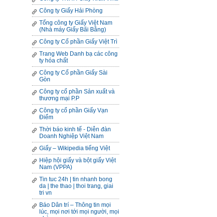
Công ty Giấy Hải Phòng
Tổng công ty Giấy Việt Nam
(Nhà máy Giấy Bãi Bằng)
Công ty Cổ phần Giấy Việt Trì
Trang Web Danh bạ các công
ty hóa chất
Công ty Cổ phần Giấy Sài
Gòn
Công ty cổ phần Sản xuất và
thương mại P.P
Công ty cổ phần Giấy Vạn
Điểm
Thời báo kinh tế - Diễn đàn
Doanh Nghiệp Việt Nam
Giấy – Wikipedia tiếng Việt
Hiệp hội giấy và bột giấy Việt
Nam (VPPA)
Tin tuc 24h | tin nhanh bong
da | the thao | thoi trang, giai
tri vn
Báo Dân trí – Thông tin mọi
lúc, mọi nơi tới mọi người, mọi