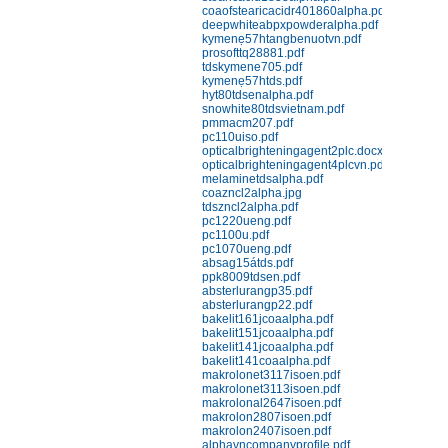
Nhựa Bakelit 141; 141J black;
coaofstearicacidr401860alpha.pdf
151J black; 151J red
deepwhiteabpxpowderalpha.pdf
kymenẹ57htangbenuotvn.pdf
Chi tiết
Mua hàng
prosofttq28881.pdf
tdskymene705.pdf
kymenẹ57htds.pdf
hyt80tdsenalpha.pdf
snowhite80tdsvietnam.pdf
pmmacm207.pdf
pc110uiso.pdf
opticalbrighteningagent2plc.docx
opticalbrighteningagent4plcvn.pdf
melaminetdsalpha.pdf
coazncl2alpha.jpg
Nhựa Phenolic 141 (Bakelit) ép
tdszncl2alpha.pdf
pc1220ueng.pdf
đứng
pc1100u.pdf
Chi tiết
Mua hàng
pc1070ueng.pdf
absag15átds.pdf
ppk8009tdsen.pdf
absterlurangp35.pdf
absterlurangp22.pdf
bakelit161jcoaalpha.pdf
bakelit151jcoaalpha.pdf
bakelit141jcoaalpha.pdf
bakelit141coaalpha.pdf
makrolonet3117isoen.pdf
makrolonet3113isoen.pdf
makrolonal2647isoen.pdf
Nhựa Phenolic 141J (Bakelit) ép
makrolon2807isoen.pdf
phun
makrolon2407isoen.pdf
Chi tiết
Mua hàng
alphavncompanyprofile.pdf