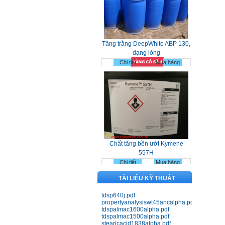
Tăng trắng DeepWhite ABP 130,
dạng lỏng
Chi tiết
Mua hàng
Chất tăng bền ướt Kymene
557H
Chi tiết
Mua hàng
TÀI LIỆU KỸ THUẬT
tdsp640j.pdf
propertyanalysiswt45ancalpha.pdf
tdspalmac1600alpha.pdf
tdspalmac1500alpha.pdf
stearicacid1838alpha.pdf