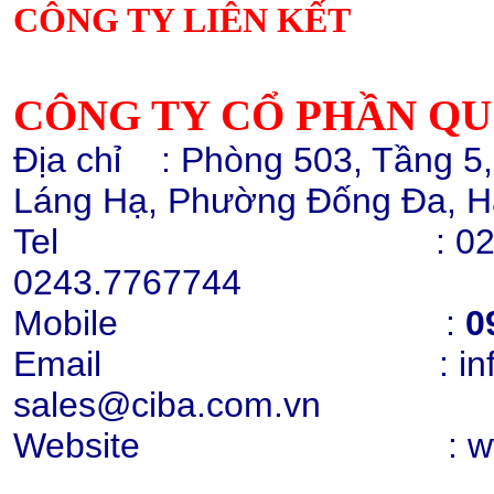
CÔNG TY LIÊN KẾT
Hạt nhựa ABS GP22
Chi tiết
Mua hàng
CÔNG TY CỔ PHẦN Q
Địa chỉ
: Phòng 503, Tầng 5
Láng Hạ, Phường Đống Đa, H
Tel :
02
0243.7767744
Cao lanh nung Snowhite 80
Mobile :
0
Chi tiết
Mua hàng
Email : info@cib
sales@ciba.com.vn
Website : www.ci
Cao lanh nung