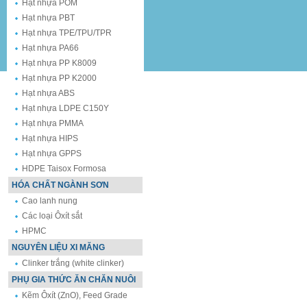
Hạt nhựa POM
Hạt nhựa PBT
Hạt nhựa TPE/TPU/TPR
Hạt nhựa PA66
Hạt nhựa PP K8009
Hạt nhựa PP K2000
Hạt nhựa ABS
Hạt nhựa LDPE C150Y
Hạt nhựa PMMA
Hạt nhựa HIPS
Hạt nhựa GPPS
HDPE Taisox Formosa
HÓA CHẤT NGÀNH SƠN
Cao lanh nung
Các loại Ôxít sắt
HPMC
NGUYÊN LIỆU XI MĂNG
Clinker trắng (white clinker)
PHỤ GIA THỨC ĂN CHĂN NUÔI
Kẽm Ôxít (ZnO), Feed Grade