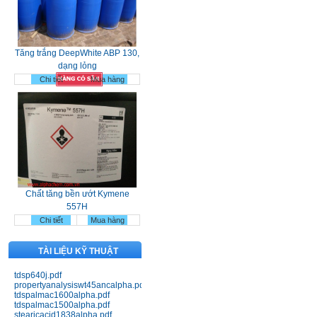
Tăng trắng DeepWhite ABP 130,
dạng lỏng
Chi tiết
Mua hàng
Chất tăng bền ướt Kymene
557H
Chi tiết
Mua hàng
TÀI LIỆU KỸ THUẬT
tdsp640j.pdf
propertyanalysiswt45ancalpha.pdf
tdspalmac1600alpha.pdf
tdspalmac1500alpha.pdf
stearicacid1838alpha.pdf
Nhựa Bakelit 141; 141J black;