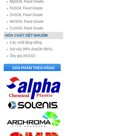
MgSO4, Feed Grade
FeSO4, Feed Grade
ZnSO4, Feed Grade
MnSO4, Feed Grade
CuSO4, Feed Grade
HÓA CHẤT DỆT NHUỘM
Các chất tăng trắng
Xút vảy 99% (NaOH 99%)
Ôxy già (H2O2)
SẢN PHẨM THEO HÃNG