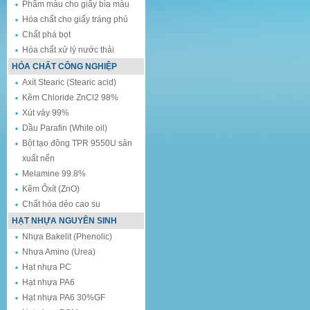
Phẩm màu cho giấy bìa màu
Hóa chất cho giấy tráng phủ
Chất phá bọt
Hóa chất xử lý nước thải
HÓA CHẤT CÔNG NGHIỆP
Axít Stearic (Stearic acid)
Kẽm Chloride ZnCl2 98%
Xút vảy 99%
Dầu Parafin (White oil)
Bột tạo đông TPR 9550U sản
xuất nến
Melamine 99.8%
Kẽm Ôxít (ZnO)
Chất hóa dẻo cao su
HẠT NHỰA NGUYÊN SINH
Nhựa Bakelit (Phenolic)
Nhựa Amino (Urea)
Hạt nhựa PC
Hạt nhựa PA6
Hạt nhựa PA6 30%GF