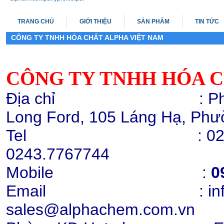
TRANG CHỦ
GIỚI THIỆU
SẢN PHẨM
TIN TỨC
CÔNG TY TNHH HÓA CHẤT ALPHA VIỆT NAM
CÔNG TY TNHH HÓA C
Melamine 99.8%, Yulong
Địa chỉ : Phòng 503,
Chi tiết
Mua hàng
Long Ford, 105 Láng Hạ, Phư
Tel : 0243.776772
0243.7767744
Mobile
:
0
Hạt nhựa PP K8009
Email : info@alph
Chi tiết
Mua hàng
sales@alphachem.com.