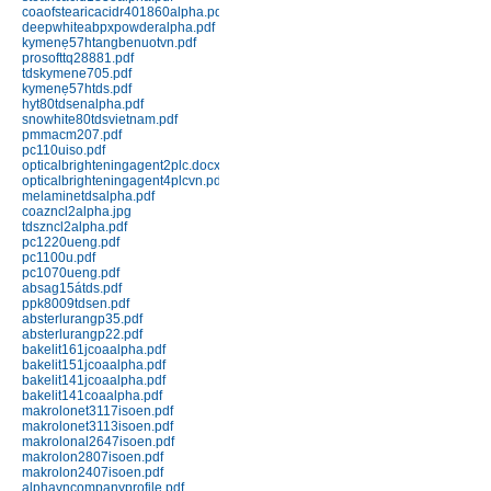
coaofstearicacidr401860alpha.pdf
151J black; 151J red
deepwhiteabpxpowderalpha.pdf
Chi tiết
Mua hàng
kymenẹ57htangbenuotvn.pdf
prosofttq28881.pdf
tdskymene705.pdf
kymenẹ57htds.pdf
hyt80tdsenalpha.pdf
snowhite80tdsvietnam.pdf
pmmacm207.pdf
pc110uiso.pdf
opticalbrighteningagent2plc.docx
opticalbrighteningagent4plcvn.pdf
melaminetdsalpha.pdf
coazncl2alpha.jpg
Nhựa Phenolic 141 (Bakelit) ép
tdszncl2alpha.pdf
đứng
pc1220ueng.pdf
pc1100u.pdf
Chi tiết
Mua hàng
pc1070ueng.pdf
absag15átds.pdf
ppk8009tdsen.pdf
absterlurangp35.pdf
absterlurangp22.pdf
bakelit161jcoaalpha.pdf
bakelit151jcoaalpha.pdf
bakelit141jcoaalpha.pdf
bakelit141coaalpha.pdf
makrolonet3117isoen.pdf
makrolonet3113isoen.pdf
Nhựa Phenolic 141J (Bakelit) ép
makrolonal2647isoen.pdf
phun
makrolon2807isoen.pdf
makrolon2407isoen.pdf
Chi tiết
Mua hàng
alphavncompanyprofile.pdf