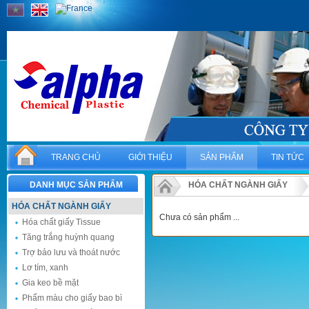
TRANG CHỦ
GIỚI THIỆU
SẢN PHẨM
TIN TỨC
DANH MỤC SẢN PHẨM
HÓA CHẤT NGÀNH GIẤY
HÓA CHẤT NGÀNH GIẤY
Chưa có sản phẩm ...
Hóa chất giấy Tissue
Tăng trắng huỳnh quang
Trợ bảo lưu và thoát nước
Lơ tím, xanh
Gia keo bề mặt
Phẩm màu cho giấy bao bì