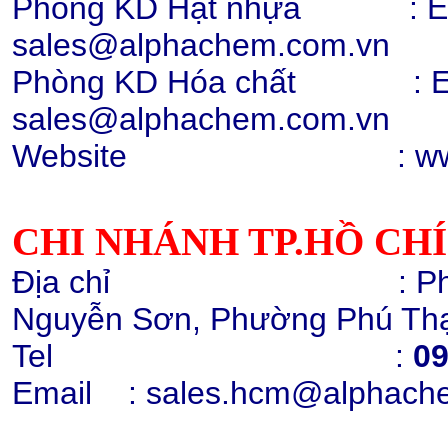
Phòng KD Hạt nhựa : Ext:
sales@alphachem.com.vn
Phòng KD Hóa chất :
E
Hạt nhựa PC 2407, 2807, 2858,
sales@alphachem.com.vn
trong suốt
Chi tiết
Mua hàng
Website : www.alp
CHI NHÁNH TP.HỒ CH
Địa chỉ : Phòng 1405
Hạt nhựa PC 2407, 2807
Nguyễn Sơn, Phường Phú Thạ
010131 (trắng điện)
Chi tiết
Mua hàng
Tel :
09
Email
: sales.hcm@alphach