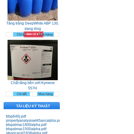
Tăng trắng DeepWhite ABP 130,
dạng lỏng
Chi tiết
Mua hàng
Chất tăng bền ướt Kymene
557H
Chi tiết
Mua hàng
TÀI LIỆU KỸ THUẬT
tdsp640j.pdf
propertyanalysiswt45ancalpha.pdf
tdspalmac1600alpha.pdf
tdspalmac1500alpha.pdf
stearicacid1838alpha.pdf
Nhựa Bakelit 141; 141J black;