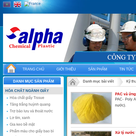
TRANG CHỦ
GIỚI THIỆU
SẢN PHẨM
TIN TỨC
DANH MỤC SẢN PHẨM
Danh mục bài viết
Kỹ th
HÓA CHẤT NGÀNH GIẤY
PAC và ứng 
Hóa chất giấy Tissue
PAC- Poly A
Tăng trắng huỳnh quang
nước).
Trợ bảo lưu và thoát nước
Lơ tím, xanh
Gia keo bề mặt
Phẩm màu cho giấy bao bì
Xử lý nước 