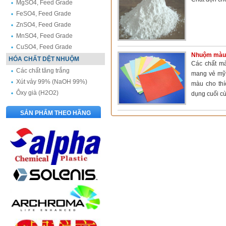
MgSO4, Feed Grade
FeSO4, Feed Grade
ZnSO4, Feed Grade
MnSO4, Feed Grade
CuSO4, Feed Grade
Nhuộm màu 
HÓA CHẤT DỆT NHUỘM
Các chất mà
Các chất tăng trắng
mang vẻ mỹ 
Xút vảy 99% (NaOH 99%)
màu cho thí
Ôxy già (H2O2)
dụng cuối cùn
SẢN PHẨM THEO HÃNG