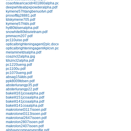
coaofstearicacidr401860alpha.pdf
151J black; 151J red
deepwhiteabpxpowderalpha.pdf
Chi tiết
Mua hàng
kymenẹ57htangbenuotvn.pdf
prosofttq28881.pdf
tdskymene705.pdf
kymenẹ57htds.pdf
hyt80tdsenalpha.pdf
snowhite80tdsvietnam.pdf
pmmacm207.pdf
pc110uiso.pdf
opticalbrighteningagent2plc.docx
opticalbrighteningagent4plcvn.pdf
melaminetdsalpha.pdf
coazncl2alpha.jpg
Nhựa Phenolic 141 (Bakelit) ép
tdszncl2alpha.pdf
đứng
pc1220ueng.pdf
Chi tiết
Mua hàng
pc1100u.pdf
pc1070ueng.pdf
absag15átds.pdf
ppk8009tdsen.pdf
absterlurangp35.pdf
absterlurangp22.pdf
bakelit161jcoaalpha.pdf
bakelit151jcoaalpha.pdf
bakelit141jcoaalpha.pdf
bakelit141coaalpha.pdf
makrolonet3117isoen.pdf
makrolonet3113isoen.pdf
Nhựa Phenolic 141J (Bakelit) ép
makrolonal2647isoen.pdf
phun
makrolon2807isoen.pdf
makrolon2407isoen.pdf
Chi tiết
Mua hàng
alphavncompanyprofile.pdf