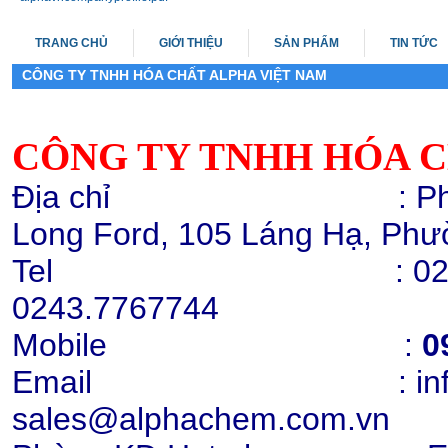
TRANG CHỦ
GIỚI THIỆU
SẢN PHẨM
TIN TỨC
CÔNG TY TNHH HÓA CHẤT ALPHA VIỆT NAM
CÔNG TY TNHH HÓA C
Melamine 99.8%, Yulong
Chi tiết
Mua hàng
Địa chỉ : Phòng 503,
Long Ford, 105 Láng Hạ, Phư
Tel : 0243.776772
0243.7767744
Mobile
:
0
Hạt nhựa PP K8009
Email : info@alph
Chi tiết
Mua hàng
sales@alphachem.com.