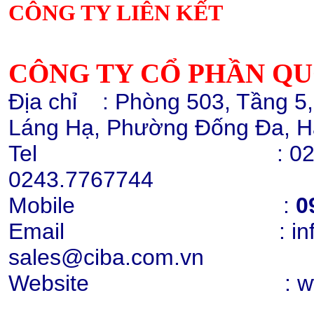
CÔNG TY LIÊN KẾT
Hạt nhựa ABS GP22
Chi tiết
Mua hàng
CÔNG TY CỔ PHẦN Q
Địa chỉ
: Phòng 503, Tầng 5
Láng Hạ, Phường Đống Đa, H
Tel :
02
0243.7767744
Cao lanh nung Snowhite 80
Mobile :
0
Chi tiết
Mua hàng
Email : info@cib
sales@ciba.com.vn
Website : www.ci
Cao lanh nung