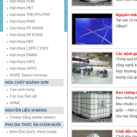
Hạt nhựa POM
Hạt nhựa PBT
Hạt nhựa TPE/TPU/TPR
Nguyên nhân
Tại sao có h
Hạt nhựa PA66
Offset?
Hạt nhựa PP K8009
Hạt nhựa PP K2000
Hạt nhựa ABS
Hạt nhựa LDPE C150Y
Các bệnh gi
Hạt nhựa PMMA
Trong quá tr
Hạt nhựa HIPS
công nghệ k
Hạt nhựa GPPS
hợp thường 
HDPE Taisox Formosa
lượng của gi
HÓA CHẤT NGÀNH SƠN
Cao lanh nung
Keo chống 
Các loại Ôxít sắt
Keo chống t
HPMC
tiêu chuẩn 
giấy – một c
NGUYÊN LIỆU XI MĂNG
cho hai công
Clinker trắng (white clinker)
PHỤ GIA THỨC ĂN CHĂN NUÔI
Chất độn ch
Kẽm Ôxít (ZnO), Feed Grade
Chất độn ch