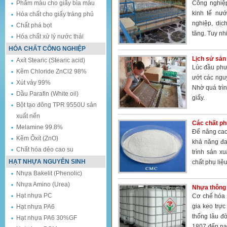
Phẩm màu cho giấy bìa màu
Công nghiệp
kinh tế nướ
Hóa chất cho giấy tráng phủ
nghiệp, dịc
Chất phá bọt
tăng. Tuy nh
Hóa chất xử lý nước thải
HÓA CHẤT CÔNG NGHIỆP
Lịch sử sản
Axít Stearic (Stearic acid)
Lúc đầu phư
Kẽm Chloride ZnCl2 98%
ướt các nguy
Xút vảy 99%
Nhờ quá trìn
Dầu Parafin (White oil)
giấy.
Bột tạo đông TPR 9550U sản
xuất nến
Các chất ph
Melamine 99.8%
Để nâng cao
Kẽm Ôxít (ZnO)
khả năng đa
Chất hóa dẻo cao su
trình sản x
HẠT NHỰA NGUYÊN SINH
chất phụ liệ
Nhựa Bakelit (Phenolic)
Nhựa Amino (Urea)
Nhựa thông 
Hạt nhựa PC
Cơ chế hóa 
gia keo trực
Hạt nhựa PA6
thống lâu đờ
Hạt nhựa PA6 30%GF
1807 đến na