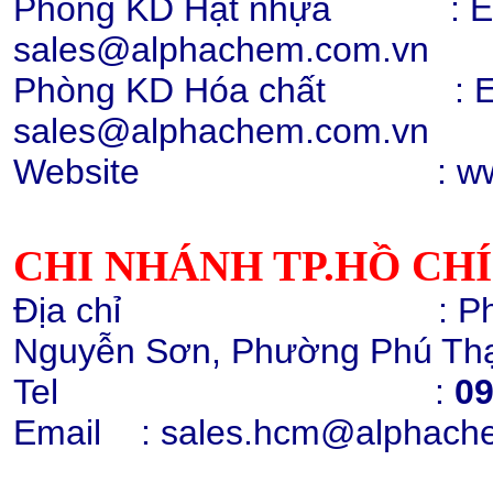
Phòng KD Hạt nhựa : Ext:
sales@alphachem.com.vn
Phòng KD Hóa chất :
E
Hạt nhựa PC 2407, 2807, 2858,
sales@alphachem.com.vn
trong suốt
Chi tiết
Mua hàng
Website : www.alp
CHI NHÁNH TP.HỒ CH
Địa chỉ : Phòng 1405
Hạt nhựa PC 2407, 2807
Nguyễn Sơn, Phường Phú Thạ
010131 (trắng điện)
Chi tiết
Mua hàng
Tel :
09
Email
: sales.hcm@alphach