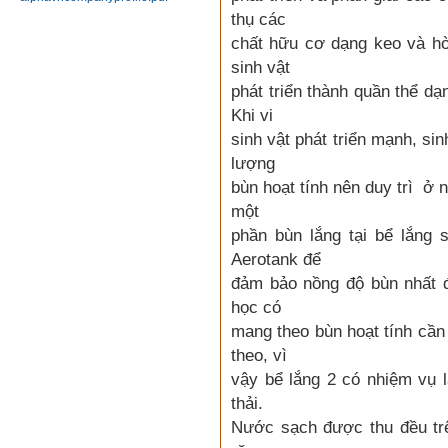
thụ các
chất hữu cơ dạng keo và hò
sinh vật
phát triển thành quần thể dạ
Khi vi
Melamine 99.8%, Yulong
sinh vật phát triển mạnh, si
lượng
Chi tiết
Mua hàng
bùn hoạt tính nên duy trì ở
một
phần bùn lắng tại bể lắng
Aerotank để
đảm bảo nồng độ bùn nhất đ
học có
Hạt nhựa PP K8009
mang theo bùn hoạt tính cần 
theo, vì
Chi tiết
Mua hàng
vậy bể lắng 2 có nhiệm vụ l
thải.
Nước sạch được thu đều tr