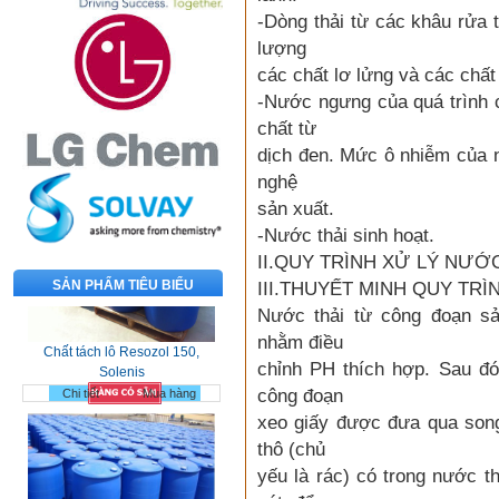
-Dòng thải từ các khâu rửa t
lượng
các chất lơ lửng và các chất 
-Nước ngưng của quá trình c
chất từ
dịch đen. Mức ô nhiễm của 
nghệ
sản xuất.
-Nước thải sinh hoạt.
II.QUY TRÌNH XỬ LÝ NƯỚ
SẢN PHẨM TIÊU BIỂU
III.THUYẾT MINH QUY TR
Chất tách lô Resozol 150,
Nước thải từ công đoạn sả
Solenis
nhằm điều
Chi tiết
Mua hàng
chỉnh PH thích hợp. Sau đó
công đoạn
xeo giấy được đưa qua song
thô (chủ
yếu là rác) có trong nước 