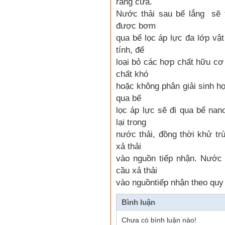
răng cưa.
Nước thải sau bể lắng sẽ 
được bơm
qua bể lọc áp lực đa lớp vật
Hạt nhựa PC 2407, 2807, 2858,
trong suốt
tính, để
Chi tiết
Mua hàng
loại bỏ các hợp chất hữu cơ
chất khó
hoặc không phân giải sinh h
qua bể
lọc áp lực sẽ đi qua bể nan
lại trong
nước thải, đồng thời khử tr
Hạt nhựa PC 2407, 2807
xả thải
010131 (trắng điện)
Chi tiết
Mua hàng
vào nguồn tiếp nhận. Nước
cầu xả thải
vào nguồntiếp nhận theo quy 
Bình luận
Chưa có bình luận nào!