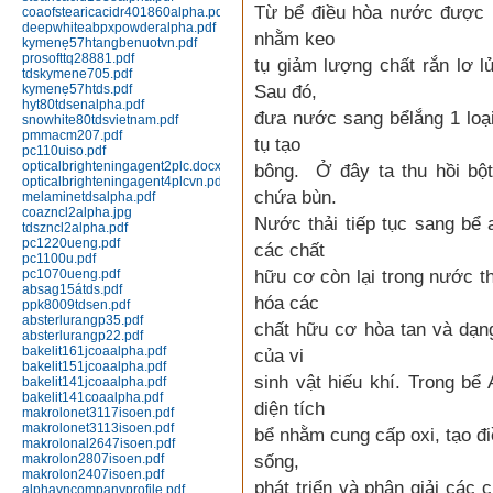
Từ bể điều hòa nước được b
coaofstearicacidr401860alpha.pdf
Chi tiết
Mua hàng
deepwhiteabpxpowderalpha.pdf
nhằm keo
kymenẹ57htangbenuotvn.pdf
prosofttq28881.pdf
tụ giảm lượng chất rắn lơ l
tdskymene705.pdf
kymenẹ57htds.pdf
Sau đó,
hyt80tdsenalpha.pdf
đưa nước sang bểlắng 1 loại
snowhite80tdsvietnam.pdf
pmmacm207.pdf
tụ tạo
pc110uiso.pdf
opticalbrighteningagent2plc.docx
bông. Ở đây ta thu hồi bộ
opticalbrighteningagent4plcvn.pdf
Nhựa Phenolic 141 (Bakelit) ép
chứa bùn.
melaminetdsalpha.pdf
coazncl2alpha.jpg
đứng
Nước thải tiếp tục sang bể 
tdszncl2alpha.pdf
Chi tiết
Mua hàng
pc1220ueng.pdf
các chất
pc1100u.pdf
pc1070ueng.pdf
hữu cơ còn lại trong nước th
absag15átds.pdf
hóa các
ppk8009tdsen.pdf
absterlurangp35.pdf
chất hữu cơ hòa tan và dạn
absterlurangp22.pdf
bakelit161jcoaalpha.pdf
của vi
bakelit151jcoaalpha.pdf
sinh vật hiếu khí. Trong bể
bakelit141jcoaalpha.pdf
bakelit141coaalpha.pdf
diện tích
makrolonet3117isoen.pdf
Nhựa Phenolic 141J (Bakelit) ép
makrolonet3113isoen.pdf
phun
bể nhằm cung cấp oxi, tạo điề
makrolonal2647isoen.pdf
Chi tiết
Mua hàng
makrolon2807isoen.pdf
sống,
makrolon2407isoen.pdf
phát triển và phân giải các c
alphavncompanyprofile.pdf