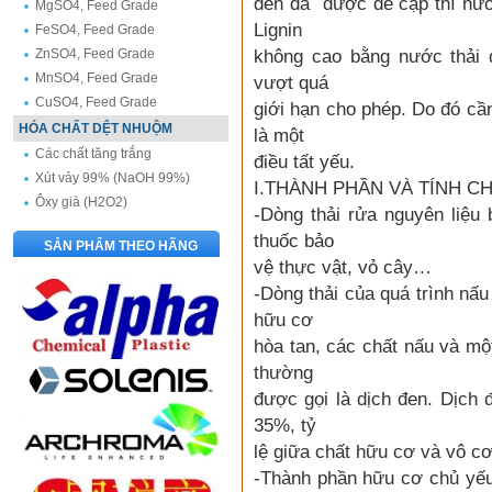
đen đã được đề cập thì nướ
MgSO4, Feed Grade
Lignin
FeSO4, Feed Grade
ZnSO4, Feed Grade
không cao bằng nước thải 
MnSO4, Feed Grade
vượt quá
CuSO4, Feed Grade
giới hạn cho phép. Do đó cần
HÓA CHẤT DỆT NHUỘM
là một
Các chất tăng trắng
điều tất yếu.
Xút vảy 99% (NaOH 99%)
I.THÀNH PHẦN VÀ TÍNH C
Ôxy già (H2O2)
-Dòng thải rửa nguyên liệu
thuốc bảo
SẢN PHẨM THEO HÃNG
vệ thực vật, vỏ cây…
-Dòng thải của quá trình nấ
hữu cơ
hòa tan, các chất nấu và mộ
thường
được gọi là dịch đen. Dịch
35%, tỷ
lệ giữa chất hữu cơ và vô cơ
-Thành phần hữu cơ chủ yếu l