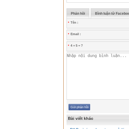
Hạt nhựa ABS GP22
Phản hồi
Bình luận từ Facebo
Chi tiết
Mua hàng
Tên :
*
Email :
*
4 + 5 = ?
*
Cao lanh nung Snowhite 80
Chi tiết
Mua hàng
Bài viết khác
Cao lanh nung