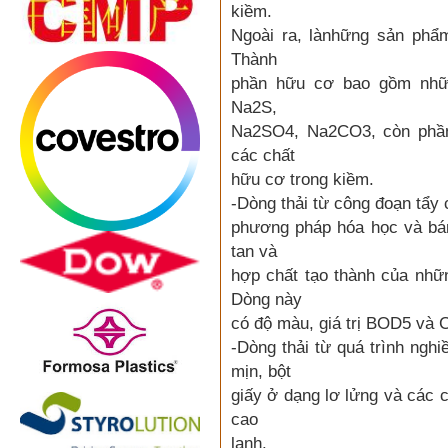
kiềm.
Ngoài ra, lànhững sản phẩ
Thành
phần hữu cơ bao gồm nhữ
Na2S,
Na2SO4, Na2CO3, còn phần n
các chất
hữu cơ trong kiềm.
-Dòng thải từ công đoạn tẩy
phương pháp hóa học và bán
tan và
hợp chất tạo thành của nhữn
Dòng này
có độ màu, giá trị BOD5 và
-Dòng thải từ quá trình ngh
mịn, bột
giấy ở dạng lơ lửng và các 
cao
lanh.