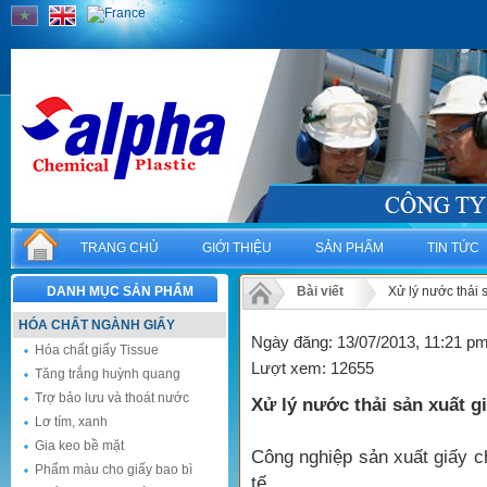
TRANG CHỦ
GIỚI THIỆU
SẢN PHẨM
TIN TỨC
DANH MỤC SẢN PHẨM
Bài viết
Xử lý nước thải 
HÓA CHẤT NGÀNH GIẤY
Ngày đăng: 13/07/2013, 11:21 p
Hóa chất giấy Tissue
Lượt xem: 12655
Tăng trắng huỳnh quang
Trợ bảo lưu và thoát nước
Xử lý nước thải sản xuất g
Lơ tím, xanh
Gia keo bề mặt
Công nghiệp sản xuất giấy ch
Phẩm màu cho giấy bao bì
tế