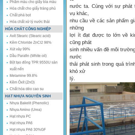
Phẩm màu cho giấy bìa màu
nước ta. Cùng với sự phát 
Hóa chất cho giấy tráng phủ
vụ khác,
Chất phá bọt
nhu cầu về các sản phẩm gi
Hóa chất xử lý nước thải
những
HÓA CHẤT CÔNG NGHIỆP
lợi ít đạt được to lớn về k
Axít Stearic (Stearic acid)
cũng phát
Kẽm Chloride ZnCl2 98%
sinh nhiều vấn đề môi trường
Xút vảy 99%
Dầu Parafin (White oil)
nước
Bột tạo đông TPR 9550U sản
thải phát sinh trong quá trìn
xuất nến
khó xử
Melamine 99.8%
lý.
Kẽm Ôxít (ZnO)
Chất hóa dẻo cao su
HẠT NHỰA NGUYÊN SINH
Nhựa Bakelit (Phenolic)
Nhựa Amino (Urea)
Hạt nhựa PC
Hạt nhựa PA6
Hạt nhựa PA6 30%GF