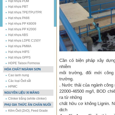
Hạt nhựa POM
Hạt nhựa PBT
Hạt nhựa TPE/TPU/TPR
Hạt nhựa PA66
Hạt nhựa PP K8009
Hạt nhựa PP K2000
Hạt nhựa ABS
Hạt nhựa LDPE C150Y
Hạt nhựa PMMA
Hạt nhựa HIPS
Hạt nhựa GPPS
Cần có biện pháp xây dựng
HDPE Taisox Formosa
nhiễm
HÓA CHẤT NGÀNH SƠN
môi trường, đổi mới công
Cao lanh nung
trường.
Các loại Ôxít sắt
. Nước thải của ngành công
HPMC
22000-46500 mg/l, BOD chi
NGUYÊN LIỆU XI MĂNG
ra từ những
Clinker trắng (white clinker)
chất hữu cơ không Lignin. N
PHỤ GIA THỨC ĂN CHĂN NUÔI
dịch
Kẽm Ôxít (ZnO), Feed Grade