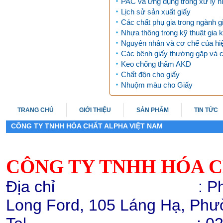
PAC và ứng dụng trong xử lý 
Chi tiết
Mua hàng
Lịch sử sản xuất giấy
Các chất phụ gia trong ngành g
Nhựa thông trong kỹ thuật gia 
Nguyên nhân và cơ chế của hi
Các bệnh giấy thường gặp và 
Keo chống thấm AKD
Chất độn cho giấy
Nhuộm màu cho Giấy
Tăng trắng bột Tinopal ABP-Xhc,
20kg/bao
Chi tiết
Mua hàng
TRANG CHỦ
GIỚI THIỆU
SẢN PHẨM
TIN TỨC
CÔNG TY TNHH HÓA CHẤT ALPHA VIỆT NAM
CÔNG TY TNHH HÓA C
Địa chỉ : Phòng 503,
Gia keo bề mặt Basoplast 7305
cho giấy bao bì
Long Ford, 105 Láng Hạ, Phư
Chi tiết
Mua hàng