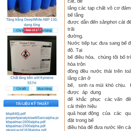
cát, để
lắng các tạp chất vô cơ đảm 
Tăng trắng DeepWhite ABP 130,
dạng lỏng
bể lắng
Chi tiết
Mua hàng
được dẫn đến sânphơi cát đ
trãi
đường.
Nước tiếp tục đưa sang bể đ
độ. Tại
bể điều hòa, chúng tôi bố 
hòa trộn
Chất tăng bền ướt Kymene
đồng đều nước thải trên to
557H
Chi tiết
Mua hàng
lắng cặn ở
bể, sinh ra mùi khó chịu
được áp dụng
để khắc phục các vấn đề 
TÀI LIỆU KỸ THUẬT
cải thiện hiệu
quả hoạt động của các quá
tdsp640j.pdf
propertyanalysiswt45ancalpha.pdf
đặt trong bể
tdspalmac1600alpha.pdf
Nhựa Bakelit 141; 141J black;
tdspalmac1500alpha.pdf
điều hòa để đưa nước lên các
151J black; 151J red
stearicacid1838alpha.pdf