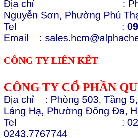
Địa chỉ : Phòng 1405
Nguyễn Sơn, Phường Phú Thạ
Tel :
09
Email
: sales.hcm@alphach
CÔNG TY LIÊN KẾT
CÔNG TY CỔ PHẦN Q
Địa chỉ
: Phòng 503, Tầng 5
Láng Hạ, Phường Đống Đa, H
Tel :
02
0243.7767744