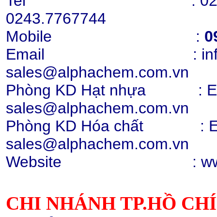
Tel : 0243.776772
0243.7767744
Mobile
:
0
Email : info@alph
sales@alphachem.com.
Phòng KD Hạt nhựa : Ext:
sales@alphachem.com.vn
Phòng KD Hóa chất :
E
sales@alphachem.com.vn
Website : www.alp
CHI NHÁNH TP.HỒ CH