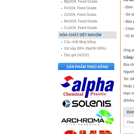
Hồ sơ
MgSO4, Feed Grade
- Đơn 
FeSO4, Feed Grade
- Sơ y
ZnSO4, Feed Grade
MnSO4, Feed Grade
- Bản 
CuSO4, Feed Grade
- Chứ
HÓA CHẤT DỆT NHUỘM
- 02 ả
Các chất tăng trắng
Xút vảy 99% (NaOH 99%)
Ứng vi
Ôxy già (H2O2)
Công 
Địa c
SẢN PHẨM THEO HÃNG
Người
Tel: 
Hoặc 
Hạn n
(Không
Bình
Chưa