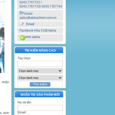
0243.7767722 /
0243.7767733/ 0243.7767744
Email:
sales@alphachem.com.vn
Email:
Facebook Hóa Chất Alpha
binh.alpha
TÌM KIẾM NÂNG CAO
Tùy chọn
1 nhân
NHẬN TIN SẢN PHẨM MỚI
Họ và tên:
Email:
m, sinh