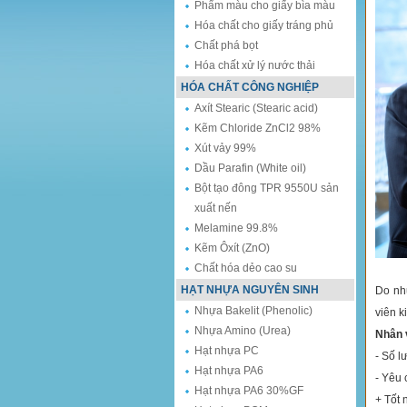
Phẩm màu cho giấy bìa màu
Hóa chất cho giấy tráng phủ
Chất phá bọt
Hóa chất xử lý nước thải
HÓA CHẤT CÔNG NGHIỆP
Axít Stearic (Stearic acid)
Kẽm Chloride ZnCl2 98%
Xút vảy 99%
Dầu Parafin (White oil)
Bột tạo đông TPR 9550U sản
xuất nến
Melamine 99.8%
Kẽm Ôxít (ZnO)
Chất hóa dẻo cao su
HẠT NHỰA NGUYÊN SINH
Do nh
Nhựa Bakelit (Phenolic)
viên k
Nhựa Amino (Urea)
Nhân 
Hạt nhựa PC
- Số l
Hạt nhựa PA6
- Yêu 
Hạt nhựa PA6 30%GF
+ Tốt 