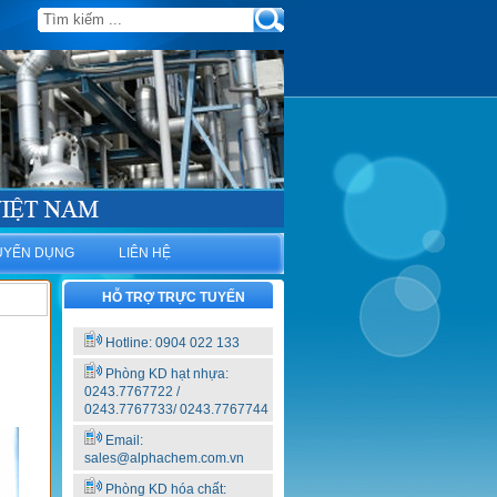
UYỂN DỤNG
LIÊN HỆ
HỖ TRỢ TRỰC TUYẾN
Hotline: 0904 022 133
Phòng KD hạt nhựa:
0243.7767722 /
0243.7767733/ 0243.7767744
Email:
sales@alphachem.com.vn
Phòng KD hóa chất: