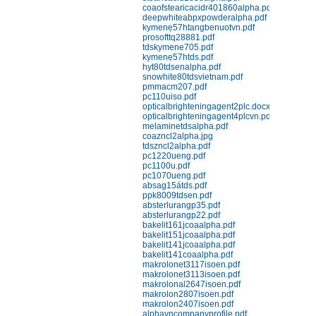
Nhựa Bakelit 141; 141J black;
coaofstearicacidr401860alpha.pdf
151J black; 151J red
deepwhiteabpxpowderalpha.pdf
kymenẹ57htangbenuotvn.pdf
Chi tiết
Mua hàng
prosofttq28881.pdf
tdskymene705.pdf
kymenẹ57htds.pdf
hyt80tdsenalpha.pdf
snowhite80tdsvietnam.pdf
pmmacm207.pdf
pc110uiso.pdf
opticalbrighteningagent2plc.docx
opticalbrighteningagent4plcvn.pdf
melaminetdsalpha.pdf
coazncl2alpha.jpg
Nhựa Phenolic 141 (Bakelit) ép
tdszncl2alpha.pdf
đứng
pc1220ueng.pdf
pc1100u.pdf
Chi tiết
Mua hàng
pc1070ueng.pdf
absag15átds.pdf
ppk8009tdsen.pdf
absterlurangp35.pdf
absterlurangp22.pdf
bakelit161jcoaalpha.pdf
bakelit151jcoaalpha.pdf
bakelit141jcoaalpha.pdf
bakelit141coaalpha.pdf
makrolonet3117isoen.pdf
makrolonet3113isoen.pdf
Nhựa Phenolic 141J (Bakelit) ép
makrolonal2647isoen.pdf
makrolon2807isoen.pdf
phun
makrolon2407isoen.pdf
Chi tiết
Mua hàng
alphavncompanyprofile.pdf