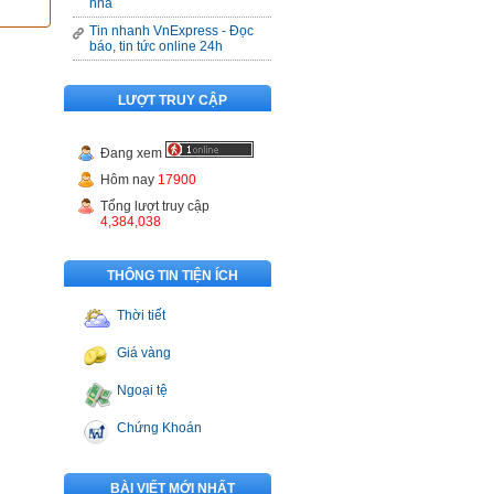
nhà
Tin nhanh VnExpress - Đọc
báo, tin tức online 24h
LƯỢT TRUY CẬP
Đang xem
Hôm nay
17900
Tổng lượt truy cập
4,384,038
THÔNG TIN TIỆN ÍCH
Thời tiết
Giá vàng
Ngoại tệ
Chứng Khoán
BÀI VIẾT MỚI NHẤT