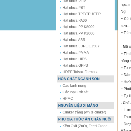
Hạt nhựa POM
học, m
Hạt nhựa PBT
Nội
Hạt nhựa TPE/TPU/TPR
+ Có í
Hạt nhựa PA66
sơn...
Hạt nhựa PP K8009
+ Tiến
Hạt nhựa PP K2000
Hạt nhựa ABS
Hạt nhựa LDPE C150Y
- Mô t
Hạt nhựa PMMA
+ Tìm 
Hạt nhựa HIPS
năng 
Hạt nhựa GPPS
+ Tư v
HDPE Taisox Formosa
+ Đàm 
HÓA CHẤT NGÀNH SƠN
+ Hướ
Cao lanh nung
+ Phát
Các loại Ôxít sắt
+ Tự t
HPMC
- Chế 
NGUYÊN LIỆU XI MĂNG
+ Lươ
Clinker trắng (white clinker)
+ Thư
PHỤ GIA THỨC ĂN CHĂN NUÔI
+ Được
Kẽm Ôxít (ZnO), Feed Grade