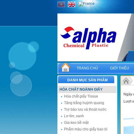
TRANG CHỦ
GIỚI THIỆU
DANH MỤC SẢN PHẨM
HÓA CHẤT NGÀNH GIẤY
Ngày 
Hóa chất giấy Tissue
Lượt 
Tăng trắng huỳnh quang
Trợ bảo lưu và thoát nước
Lơ tím, xanh
Gia keo bề mặt
Phẩm màu cho giấy bao bì