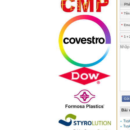
Phả
Tên
*
Emai
*
1 + 
*
Bài 
Tuy
Tuy