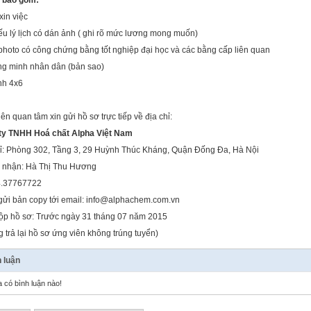
 bao gồm:
xin việc
ếu lý lịch có dán ảnh ( ghi rõ mức lương mong muốn)
photo có công chứng bằng tốt nghiệp đại học và các bằng cấp liên quan
ng minh nhân dân (bản sao)
nh 4x6
ên quan tâm xin gửi hồ sơ trực tiếp về địa chỉ:
ty TNHH Hoá chất Alpha Việt Nam
hỉ: Phòng 302, Tầng 3, 29 Huỳnh Thúc Kháng, Quận Đống Đa, Hà Nội
 nhận: Hà Thị Thu Hương
04.37767722
gửi bản copy tới email: info@alphachem.com.vn
ộp hồ sơ: Trước ngày 31 tháng 07 năm 2015
 trả lại hồ sơ ứng viên không trúng tuyển)
 luận
 có bình luận nào!