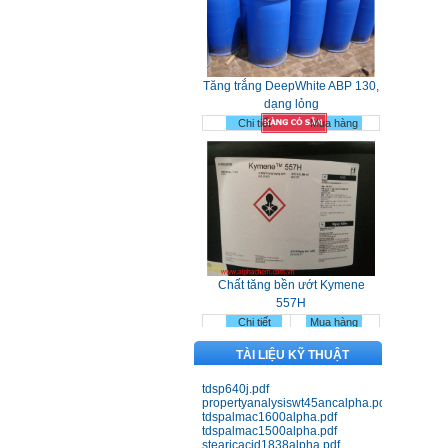
Tăng trắng DeepWhite ABP 130,
dạng lỏng
Chi tiết
Mua hàng
Chất tăng bền ướt Kymene
557H
Chi tiết
Mua hàng
TÀI LIỆU KỸ THUẬT
tdsp640j.pdf
propertyanalysiswt45ancalpha.pdf
tdspalmac1600alpha.pdf
tdspalmac1500alpha.pdf
stearicacid1838alpha.pdf