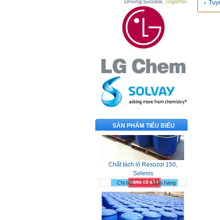
Tuy
SẢN PHẨM TIÊU BIỂU
Chất tách lô Resozol 150,
Solenis
Chi tiết
Mua hàng