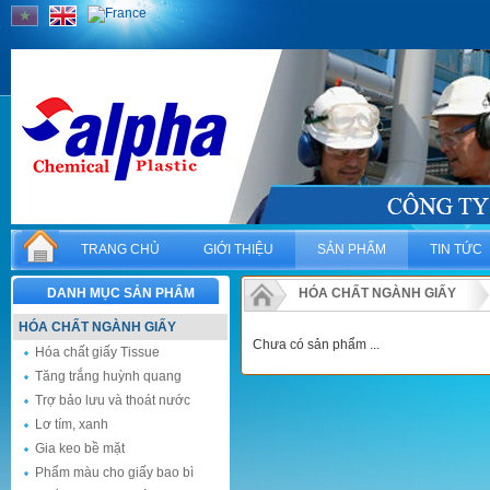
TRANG CHỦ
GIỚI THIỆU
SẢN PHẨM
TIN TỨC
DANH MỤC SẢN PHẨM
HÓA CHẤT NGÀNH GIẤY
HÓA CHẤT NGÀNH GIẤY
Chưa có sản phẩm ...
Hóa chất giấy Tissue
Tăng trắng huỳnh quang
Trợ bảo lưu và thoát nước
Lơ tím, xanh
Gia keo bề mặt
Phẩm màu cho giấy bao bì