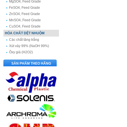
MgSO4, Feed Grade
FeSO4, Feed Grade
ZnSO4, Feed Grade
MnSO4, Feed Grade
CuSO4, Feed Grade
HÓA CHẤT DỆT NHUỘM
Các chất tăng trắng
Xút vảy 99% (NaOH 99%)
Ôxy già (H2O2)
SẢN PHẨM THEO HÃNG