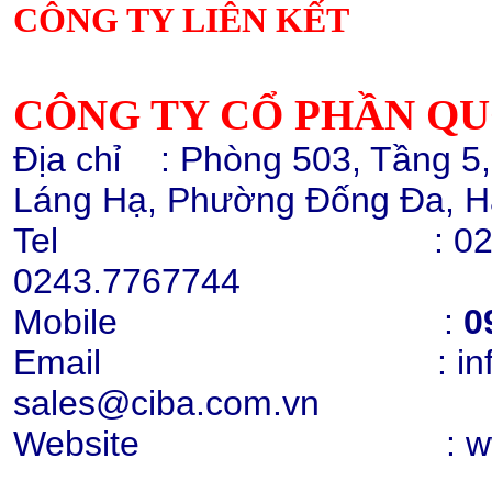
CÔNG TY LIÊN KẾT
Hạt nhựa ABS GP22
Chi tiết
Mua hàng
CÔNG TY CỔ PHẦN Q
Địa chỉ
: Phòng 503, Tầng 5
Láng Hạ, Phường Đống Đa, H
Tel :
02
0243.7767744
Cao lanh nung Snowhite 80
Mobile :
0
Chi tiết
Mua hàng
Email : info@cib
sales@ciba.com.vn
Website : www.ci
Cao lanh nung