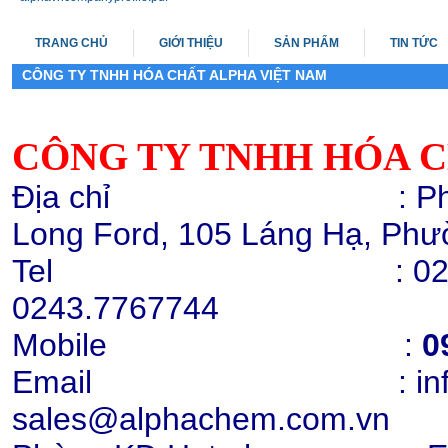
TRANG CHỦ
GIỚI THIỆU
SẢN PHẨM
TIN TỨC
CÔNG TY TNHH HÓA CHẤT ALPHA VIỆT NAM
CÔNG TY TNHH HÓA C
Melamine 99.8%, Yulong
Chi tiết
Mua hàng
Địa chỉ : Phòng 503,
Long Ford, 105 Láng Hạ, Phư
Tel : 0243.776772
0243.7767744
Mobile
:
0
Hạt nhựa PP K8009
Email : info@alph
Chi tiết
Mua hàng
sales@alphachem.com.