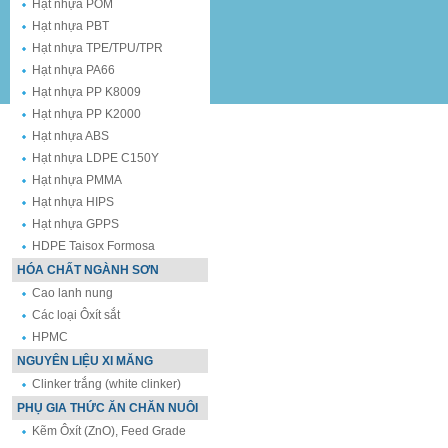
Hạt nhựa POM
Hạt nhựa PBT
Hạt nhựa TPE/TPU/TPR
Hạt nhựa PA66
Hạt nhựa PP K8009
Hạt nhựa PP K2000
Hạt nhựa ABS
Hạt nhựa LDPE C150Y
Hạt nhựa PMMA
Hạt nhựa HIPS
Hạt nhựa GPPS
HDPE Taisox Formosa
HÓA CHẤT NGÀNH SƠN
Cao lanh nung
Các loại Ôxít sắt
HPMC
NGUYÊN LIỆU XI MĂNG
Clinker trắng (white clinker)
PHỤ GIA THỨC ĂN CHĂN NUÔI
Kẽm Ôxít (ZnO), Feed Grade