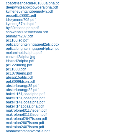
coaofstearicacidr401860alpha.pdf
151J black; 151J red
deepwhiteabpxpowderalpha.pdf
Chi tiết
Mua hàng
kymenẹ57htangbenuotvn.pdf
prosofttq28881.pdf
tdskymene705.pdf
kymenẹ57htds.pdf
hyt80tdsenalpha.pdf
snowhite80tdsvietnam.pdf
pmmacm207.pdf
pc110uiso.pdf
opticalbrighteningagent2plc.docx
opticalbrighteningagent4plcvn.pdf
melaminetdsalpha.pdf
coazncl2alpha.jpg
Nhựa Phenolic 141 (Bakelit) ép
tdszncl2alpha.pdf
đứng
pc1220ueng.pdf
pc1100u.pdf
Chi tiết
Mua hàng
pc1070ueng.pdf
absag15átds.pdf
ppk8009tdsen.pdf
absterlurangp35.pdf
absterlurangp22.pdf
bakelit161jcoaalpha.pdf
bakelit151jcoaalpha.pdf
bakelit141jcoaalpha.pdf
bakelit141coaalpha.pdf
makrolonet3117isoen.pdf
makrolonet3113isoen.pdf
Nhựa Phenolic 141J (Bakelit) ép
makrolonal2647isoen.pdf
phun
makrolon2807isoen.pdf
makrolon2407isoen.pdf
Chi tiết
Mua hàng
alphavncompanyprofile.pdf