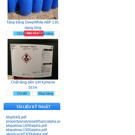
Tăng trắng DeepWhite ABP 130,
dạng lỏng
Chi tiết
Mua hàng
Chất tăng bền ướt Kymene
557H
Chi tiết
Mua hàng
TÀI LIỆU KỸ THUẬT
tdsp640j.pdf
propertyanalysiswt45ancalpha.pdf
tdspalmac1600alpha.pdf
tdspalmac1500alpha.pdf
stearicacid1838alpha.pdf
Nhựa Bakelit 141; 141J black;