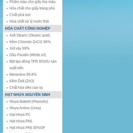
Phẩm màu cho giấy bìa màu
Hóa chất cho giấy tráng phủ
Chất phá bọt
Hóa chất xử lý nước thải
HÓA CHẤT CÔNG NGHIỆP
Axít Stearic (Stearic acid)
Kẽm Chloride ZnCl2 98%
Xút vảy 99%
Dầu Parafin (White oil)
Bột tạo đông TPR 9550U sản
xuất nến
Melamine 99.8%
Kẽm Ôxít (ZnO)
Chất hóa dẻo cao su
HẠT NHỰA NGUYÊN SINH
Nhựa Bakelit (Phenolic)
Nhựa Amino (Urea)
Hạt nhựa PC
Hạt nhựa PA6
Hạt nhựa PA6 30%GF