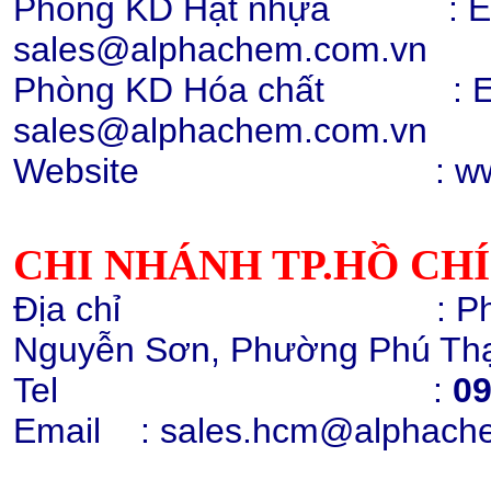
Phòng KD Hạt nhựa : Ext:
sales@alphachem.com.vn
Phòng KD Hóa chất :
E
Hạt nhựa PC 2407, 2807, 2858,
sales@alphachem.com.vn
trong suốt
Chi tiết
Mua hàng
Website : www.alp
CHI NHÁNH TP.HỒ CH
Địa chỉ : Phòng 1405
Hạt nhựa PC 2407, 2807
Nguyễn Sơn, Phường Phú Thạ
010131 (trắng điện)
Chi tiết
Mua hàng
Tel :
09
Email
: sales.hcm@alphach