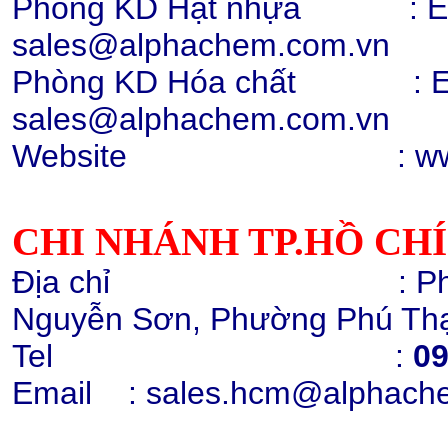
Phòng KD Hạt nhựa : Ext:
sales@alphachem.com.vn
Phòng KD Hóa chất :
E
Hạt nhựa PC 2407, 2807, 2858,
trong suốt
sales@alphachem.com.vn
Chi tiết
Mua hàng
Website : www.alp
CHI NHÁNH TP.HỒ CH
Địa chỉ : Phòng 1405
Hạt nhựa PC 2407, 2807
010131 (trắng điện)
Nguyễn Sơn, Phường Phú Thạ
Chi tiết
Mua hàng
Tel :
09
Email
: sales.hcm@alphach