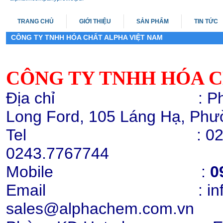
TRANG CHỦ
GIỚI THIỆU
SẢN PHẨM
TIN TỨC
CÔNG TY TNHH HÓA CHẤT ALPHA VIỆT NAM
Melamine 99.8%, Yulong
CÔNG TY TNHH HÓA C
Chi tiết
Mua hàng
Địa chỉ : Phòng 503,
Long Ford, 105 Láng Hạ, Phư
Tel : 0243.776772
0243.7767744
Mobile
:
0
Hạt nhựa PP K8009
Email : info@alph
Chi tiết
Mua hàng
sales@alphachem.com.