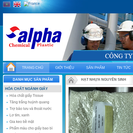
TRANG CHỦ
GIỚI THIỆU
SẢN PHẨM
TIN TỨC
DANH MỤC SẢN PHẨM
HẠT NHỰA NGUYÊN SINH
HÓA CHẤT NGÀNH GIẤY
PBT 3030 (30% sợi thủy tinh, màu ngà
Hóa chất giấy Tissue
Tăng trắng huỳnh quang
Trợ bảo lưu và thoát nước
Lơ tím, xanh
Gia keo bề mặt
Phẩm màu cho giấy bao bì