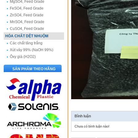
MgSO4, Feed Grade
FeSO4, Feed Grade
ZnSO4, Feed Grade
MnSO4, Feed Grade
CuSO4, Feed Grade
HÓA CHẤT DỆT NHUỘM
Các chất tăng trắng
Xút vảy 99% (NaOH 99%)
Ôxy già (H2O2)
SẢN PHẨM THEO HÃNG
Bình luận
Chưa có bình luận nào!