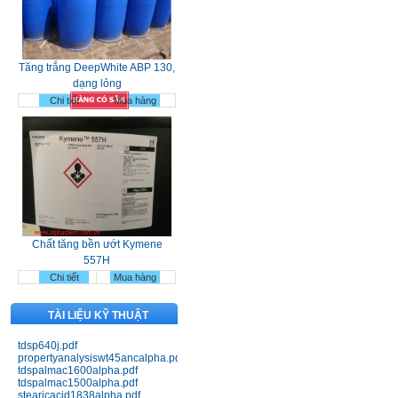
Tăng trắng DeepWhite ABP 130,
dạng lỏng
Chi tiết
Mua hàng
Chất tăng bền ướt Kymene
557H
Chi tiết
Mua hàng
TÀI LIỆU KỸ THUẬT
tdsp640j.pdf
propertyanalysiswt45ancalpha.pdf
tdspalmac1600alpha.pdf
tdspalmac1500alpha.pdf
Nhựa Bakelit 141; 141J black;
stearicacid1838alpha.pdf