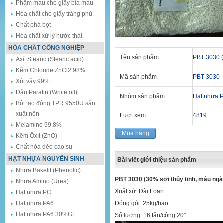
Phẩm màu cho giấy bìa màu
Hóa chất cho giấy tráng phủ
Chất phá bọt
Hóa chất xử lý nước thải
HÓA CHẤT CÔNG NGHIỆP
Tên sản phẩm:
PBT 3030 (
Axít Stearic (Stearic acid)
Kẽm Chloride ZnCl2 98%
Mã sản phẩm
PBT 3030
Xút vảy 99%
Dầu Parafin (White oil)
Nhóm sản phẩm:
Hạt nhựa 
Bột tạo đông TPR 9550U sản
xuất nến
Lượt xem
4819
Melamine 99.8%
Mua hàng
Kẽm Ôxít (ZnO)
Chất hóa dẻo cao su
HẠT NHỰA NGUYÊN SINH
Bài viết giới thiệu sản phẩm
Nhựa Bakelit (Phenolic)
PBT 3030 (30% sợi thủy tinh, màu ng
Nhựa Amino (Urea)
Xuất xứ: Đài Loan
Hạt nhựa PC
Hạt nhựa PA6
Đóng gói: 25kg/bao
Hạt nhựa PA6 30%GF
Số lượng: 16 tấn/công 20"