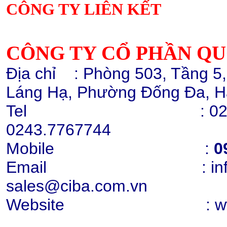
CÔNG TY LIÊN KẾT
Hạt nhựa ABS GP22
Chi tiết
Mua hàng
CÔNG TY CỔ PHẦN Q
Địa chỉ
: Phòng 503, Tầng 5
Láng Hạ, Phường Đống Đa, H
Tel :
02
Cao lanh nung Snowhite 80
0243.7767744
Chi tiết
Mua hàng
Mobile :
0
Email : info@cib
sales@ciba.com.vn
Website : www.ci
Cao lanh nung