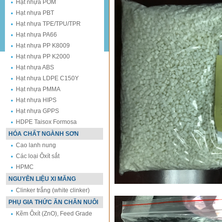
Hạt nhựa POM
Hạt nhựa PBT
Hạt nhựa TPE/TPU/TPR
Hạt nhựa PA66
Hạt nhựa PP K8009
Hạt nhựa PP K2000
Hạt nhựa ABS
Hạt nhựa LDPE C150Y
Hạt nhựa PMMA
Hạt nhựa HIPS
Hạt nhựa GPPS
HDPE Taisox Formosa
HÓA CHẤT NGÀNH SƠN
Cao lanh nung
Các loại Ôxít sắt
HPMC
NGUYÊN LIỆU XI MĂNG
Clinker trắng (white clinker)
PHỤ GIA THỨC ĂN CHĂN NUÔI
Kẽm Ôxít (ZnO), Feed Grade