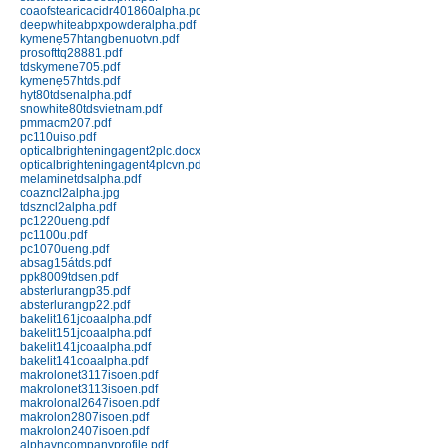
151J black; 151J red
coaofstearicacidr401860alpha.pdf
deepwhiteabpxpowderalpha.pdf
Chi tiết
Mua hàng
kymenẹ57htangbenuotvn.pdf
prosofttq28881.pdf
tdskymene705.pdf
kymenẹ57htds.pdf
hyt80tdsenalpha.pdf
snowhite80tdsvietnam.pdf
pmmacm207.pdf
pc110uiso.pdf
opticalbrighteningagent2plc.docx
opticalbrighteningagent4plcvn.pdf
melaminetdsalpha.pdf
Nhựa Phenolic 141 (Bakelit) ép
coazncl2alpha.jpg
tdszncl2alpha.pdf
đứng
pc1220ueng.pdf
Chi tiết
Mua hàng
pc1100u.pdf
pc1070ueng.pdf
absag15átds.pdf
ppk8009tdsen.pdf
absterlurangp35.pdf
absterlurangp22.pdf
bakelit161jcoaalpha.pdf
bakelit151jcoaalpha.pdf
bakelit141jcoaalpha.pdf
bakelit141coaalpha.pdf
makrolonet3117isoen.pdf
Nhựa Phenolic 141J (Bakelit) ép
makrolonet3113isoen.pdf
makrolonal2647isoen.pdf
phun
makrolon2807isoen.pdf
Chi tiết
Mua hàng
makrolon2407isoen.pdf
alphavncompanyprofile.pdf